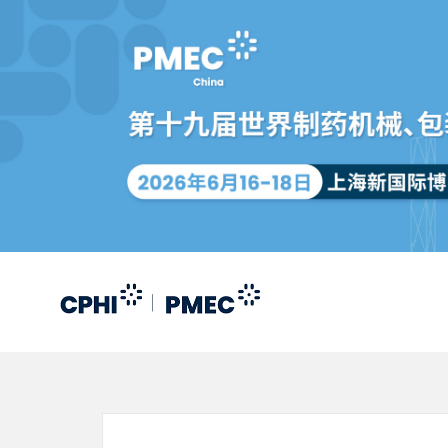
跳
转
到
主
要
内
容