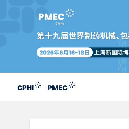
跳
转
到
主
要
内
容